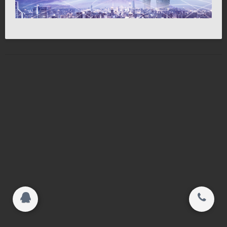
联系我们
搜索
关闭
Copyright 2015-2016
名牌石墨轴承加工厂家|南通启宸碳业有限公
© 2015-2017
司 All rights reserved.
名牌石墨轴承加工厂家|南通启宸碳业有限公
司 All rights reserved.