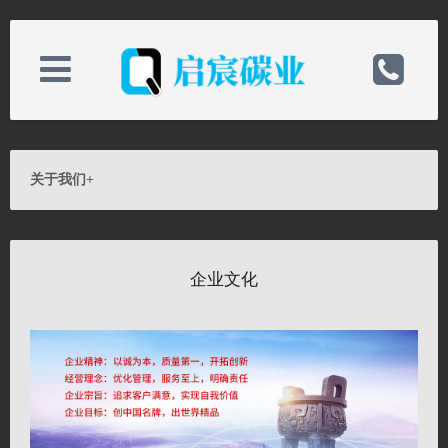
版权所有 © 南通启宸碳业有限公司
关于我们
电话：0513-82898589
关于我们
+
新闻中心
手机：19825218868
企业文化
产品中心
邮箱：qichenchina@163.com
技术支持
备案号：
联系我们
网址：http://www.hmhsjx.com/