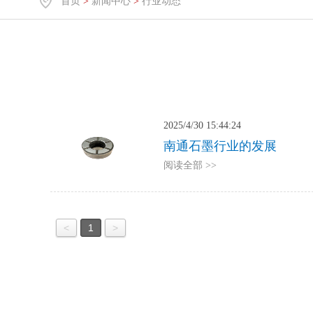
首页
>
新闻中心
>
行业动态
2025/4/30 15:44:24
南通石墨行业的发展
阅读全部
>>
<
1
>