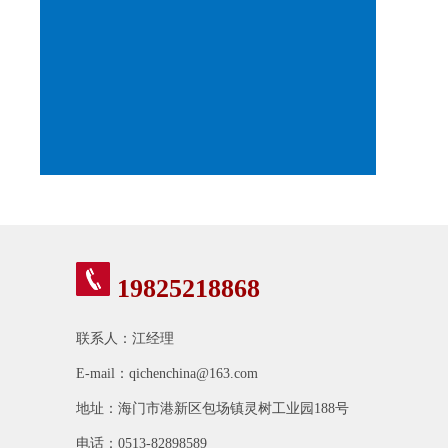
19825218868
联系人：江经理
E-mail：qichenchina@163.com
地址：海门市港新区包场镇灵树工业园188号
电话：0513-82898589