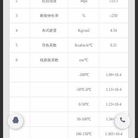
2
抗拉强度
Mpa
≥25.5
联系我们
3
断裂伸长率
%
≥250
搜索
关闭
4
布式硬度
Kg/cm2
4.54
5
导热系数
Kcal/m h/℃
0.21
Copyright 2015-2016
名牌石墨轴承加工厂家|南通启宸碳业有限公
6
线膨胀系数
cm/℃
© 2015-2017
司 All rights reserved.
名牌石墨轴承加工厂家|南通启宸碳业有限公
-100℃
1.09×10-4
司 All rights reserved.
-50℃-0℃
1.13×10-4
0-50℃
1.23×10-4
50-100℃
1.34×10-4
100-150℃
1.365×10-4