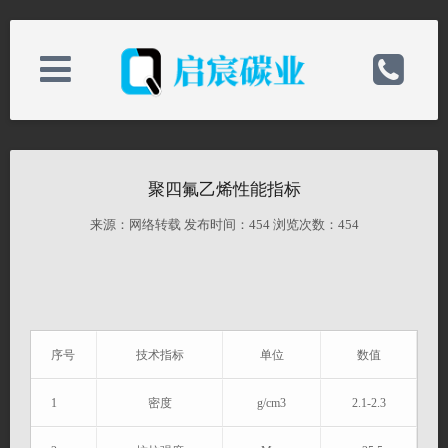
关于我们
电话：0513-82898589
聚四氟乙烯性能指标
新闻中心
手机：19825218868
来源：网络转载 发布时间：
454 浏览次数：
454
产品中心
邮箱：qichenchina@163.com
技术支持
备案号：
序号
技术指标
单位
数值
1
密度
g/cm3
2.1-2.3
联系我们
网址：http://www.hmhsjx.com/